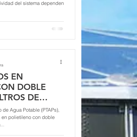
 DE AGUA
ectividad del sistema dependen
ra
OS EN
CON DOBLE
LTROS DE
to de Agua Potable (PTAPs),
ÓN: TODO LO
 en polietileno con doble
..
S SABER