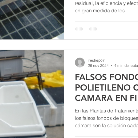
TRATAMIENTO
residual, la eficiencia y ef
en gran medida de los...
irestrepo7
26 nov 2024
4 min de lectu
FALSOS FOND
POLIETILENO 
CAMARA EN FI
PLANTAS DE
En las Plantas de Tratamien
POTABILIZACI
los falsos fondos de bloques
cámara son la solución cada.
QUE NECESITA