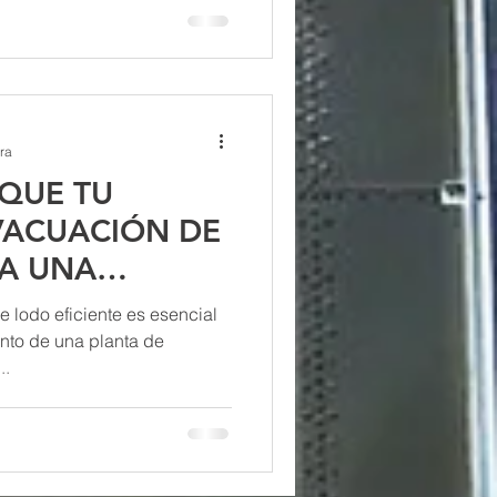
ra
 QUE TU
VACUACIÓN DE
TA UNA
.
 lodo eficiente es esencial
ento de una planta de
..