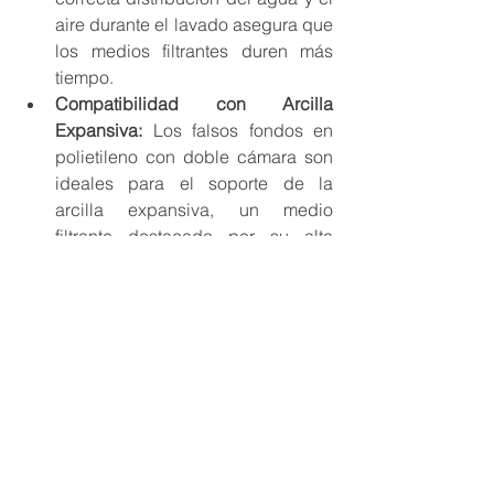
aire durante el lavado asegura que 
los medios filtrantes duren más 
tiempo.
Compatibilidad con Arcilla 
Expansiva:
 Los falsos fondos en 
polietileno con doble cámara son 
ideales para el soporte de la 
arcilla expansiva, un medio 
filtrante destacado por su alta 
capacidad de retención de 
contaminantes y durabilidad.
Menor Frecuencia de 
Mantenimiento:
 Al facilitar el 
lavado eficiente de los filtros, los 
falsos fondos en polietileno con 
doble cámara reducen los tiempos 
y costos asociados con el 
mantenimiento.